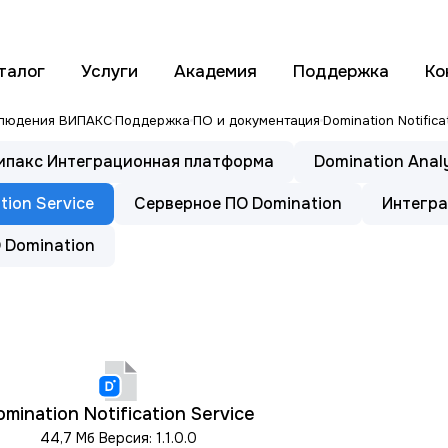
талог
Услуги
Академия
Поддержка
Ко
блюдения ВИПАКС
Поддержка
ПО и документация
Domination Notifica
Випакс Интеграционная платформа
Domination Anal
ation Service
Серверное ПО Domination
Интегр
О Domination
mination Notification Service
44,7 Мб
Версия: 1.1.0.0