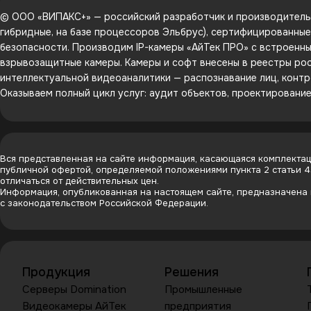
© ООО «ВИПАКС+» — российский разработчик и производитель 
гибридные, на базе процессоров Эльбрус), сертифицированны
безопасности. Производим IP-камеры «АйТек ПРО» с встроенным
взрывозащитные камеры. Камеры и софт внесены в реестры рос
интеллектуальной видеоаналитики — распознавание лиц, контр
Оказываем полный цикл услуг: аудит объектов, проектировани
Вся представленная на сайте информация, касающаяся комплектаци
публичной офертой, определяемой положениями пункта 2 статьи 
отличаться от действительных цен.
Информация, опубликованная на настоящем сайте, предназначена и
с законодательством Российской Федерации.
Продукция
Решения
Серверы Domination
Промышленные
Видеокамеры АйТек
предприятия