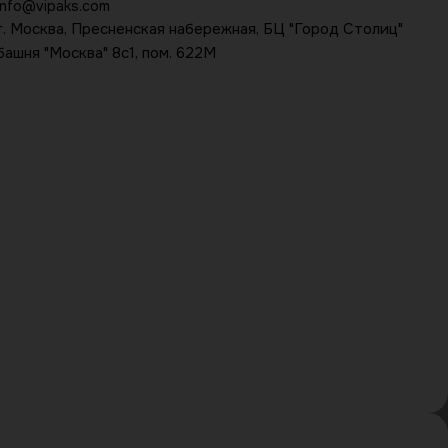
info@vipaks.com
г. Москва, Пресненская набережная, БЦ "Город Столиц"
башня "Москва" 8с1, пом. 622М