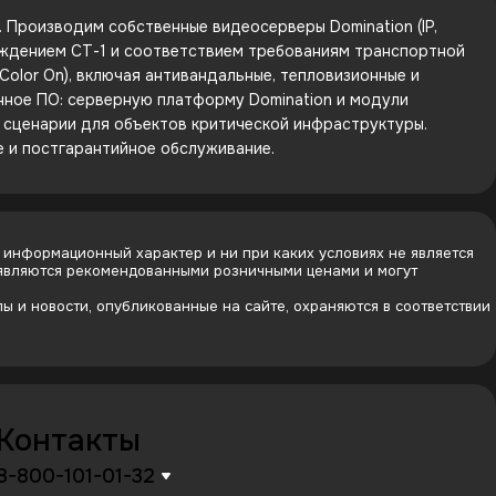
Производим собственные видеосерверы Domination (IP,
рждением СТ-1 и соответствием требованиям транспортной
olor On), включая антивандальные, тепловизионные и
енное ПО: серверную платформу Domination и модули
е сценарии для объектов критической инфраструктуры.
е и постгарантийное обслуживание.
 информационный характер и ни при каких условиях не является
 являются рекомендованными розничными ценами и могут
 и новости, опубликованные на сайте, охраняются в соответствии
Контакты
8-800-101-01-32