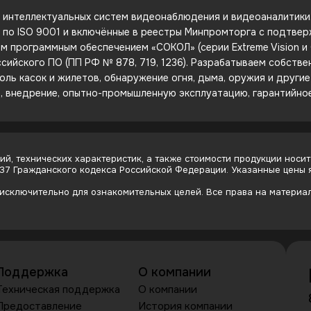
интеллектуальных систем видеонаблюдения и видеоаналитики. 
е по ISO 9001 и включённые в реестры Минпромторга с подтве
 программным обеспечением «СОКОЛ» (серии Extreme Vision и C
сийского ПО (ПП РФ № 878, 719, 1236). Разрабатываем собств
оль касок и жилетов, обнаружение огня, дыма, оружия и други
е, внедрение, опытно-промышленную эксплуатацию, гарантийно
й, технических характеристик, а также стоимости продукции носит
437 Гражданского кодекса Российской Федерации. Указанные цены
сключительно для ознакомительных целей. Все права на материалы
Поддержка
О компании
Техническая поддержка
О компании
Предоставление
История компании