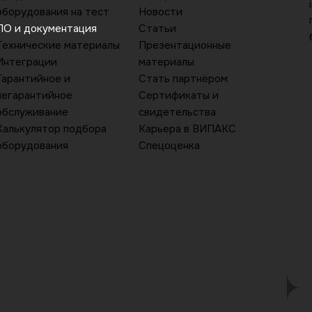
оборудования на тест
Новости
ПО и документация
Статьи
Технические материалы
Презентационные
Интеграции
материалы
Гарантийное и
Стать партнёром
негарантийное
Сертификаты и
обслуживание
свидетельства
Калькулятор подбора
Карьера в ВИПАКС
оборудования
Спецоценка