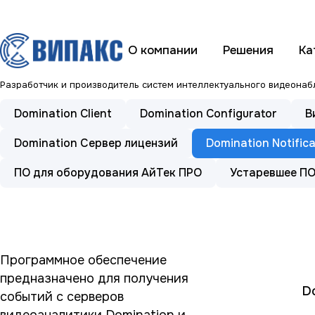
О компании
Решения
Ка
Разработчик и производитель систем интеллектуального видеона
Domination Client
Domination Configurator
Domination Сервер лицензий
Domination Notific
ПО для оборудования АйТек ПРО
Устаревшее П
Программное обеспечение
предназначено для получения
Do
событий с серверов
видеоаналитики Domination и