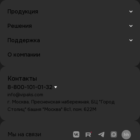
Продукция
Решения
Поддержка
О компании
Контакты
8-800-101-01-32
info@vipaks.com
г. Москва, Пресненская набережная, БЦ "Город
Столиц" башня "Москва" 8с1, пом. 622М
Мы на связи