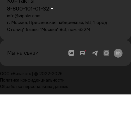
Контакты
8-800-101-01-32
info@vipaks.com
г. Москва, Пресненская набережная, БЦ "Город
Столиц" башня "Москва" 8с1, пом. 622М
Мы на связи
ООО «Випакс+» | © 2022-2026
Политика конфиденциальности
Обработка персональных данных