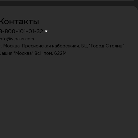
Контакты
8-800-101-01-32
info@vipaks.com
г. Москва, Пресненская набережная, БЦ "Город Столиц"
башня "Москва" 8с1, пом. 622М