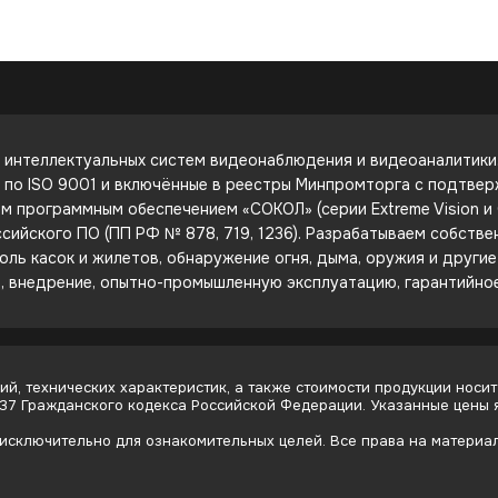
интеллектуальных систем видеонаблюдения и видеоаналитики. 
е по ISO 9001 и включённые в реестры Минпромторга с подтве
 программным обеспечением «СОКОЛ» (серии Extreme Vision и C
сийского ПО (ПП РФ № 878, 719, 1236). Разрабатываем собств
оль касок и жилетов, обнаружение огня, дыма, оружия и други
е, внедрение, опытно-промышленную эксплуатацию, гарантийно
й, технических характеристик, а также стоимости продукции носит
437 Гражданского кодекса Российской Федерации. Указанные цены
сключительно для ознакомительных целей. Все права на материалы