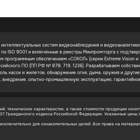
интеллектуальных систем видеонаблюдения и видеоаналитики. 
е по ISO 9001 и включённые в реестры Минпромторга с подтве
 программным обеспечением «СОКОЛ» (серии Extreme Vision и C
сийского ПО (ПП РФ № 878, 719, 1236). Разрабатываем собств
оль касок и жилетов, обнаружение огня, дыма, оружия и други
е, внедрение, опытно-промышленную эксплуатацию, гарантийно
й, технических характеристик, а также стоимости продукции носит
437 Гражданского кодекса Российской Федерации. Указанные цены
сключительно для ознакомительных целей. Все права на материалы