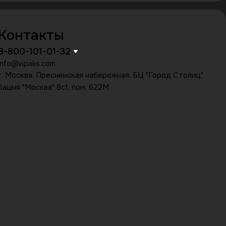
Контакты
8-800-101-01-32
info@vipaks.com
г. Москва, Пресненская набережная, БЦ "Город Столиц"
башня "Москва" 8с1, пом. 622М