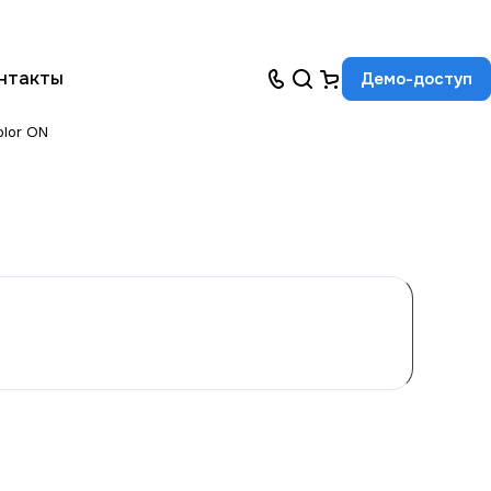
нтакты
Демо-доступ
lor ON