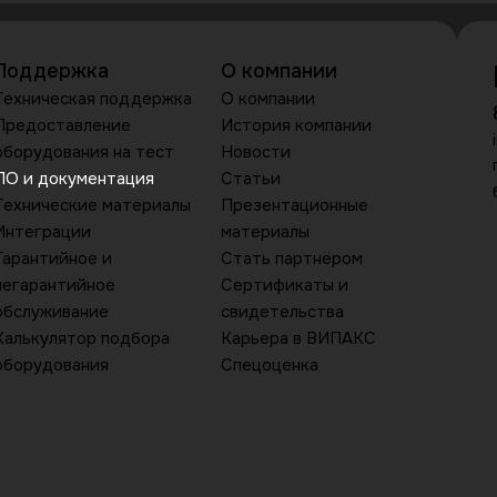
Поддержка
О компании
Техническая поддержка
О компании
Предоставление
История компании
оборудования на тест
Новости
ПО и документация
Статьи
Технические материалы
Презентационные
Интеграции
материалы
Гарантийное и
Стать партнёром
негарантийное
Сертификаты и
обслуживание
свидетельства
Калькулятор подбора
Карьера в ВИПАКС
оборудования
Спецоценка