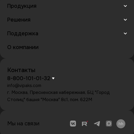
Продукция
Решения
Поддержка
О компании
Контакты
8-800-101-01-32
info@vipaks.com
г. Москва, Пресненская набережная, БЦ "Город
Столиц" башня "Москва" 8с1, пом. 622М
Мы на связи