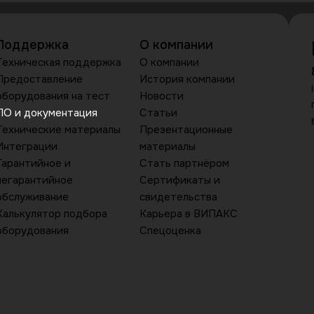
Поддержка
О компании
Техническая поддержка
О компании
Предоставление
История компании
оборудования на тест
Новости
ПО и документация
Статьи
Технические материалы
Презентационные
Интеграции
материалы
Гарантийное и
Стать партнёром
негарантийное
Сертификаты и
обслуживание
свидетельства
Калькулятор подбора
Карьера в ВИПАКС
оборудования
Спецоценка