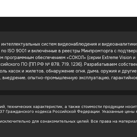
интеллектуальных систем видеонаблюдения и видеоаналитики. 
е по ISO 9001 и включённые в реестры Минпромторга с подтве
 программным обеспечением «СОКОЛ» (серии Extreme Vision и C
сийского ПО (ПП РФ № 878, 719, 1236). Разрабатываем собств
оль касок и жилетов, обнаружение огня, дыма, оружия и други
е, внедрение, опытно-промышленную эксплуатацию, гарантийно
й, технических характеристик, а также стоимости продукции носит
437 Гражданского кодекса Российской Федерации. Указанные цены
сключительно для ознакомительных целей. Все права на материалы