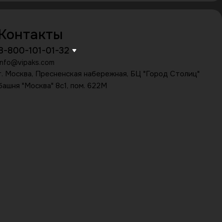
Контакты
8-800-101-01-32
info@vipaks.com
г. Москва, Пресненская набережная, БЦ "Город Столиц"
башня "Москва" 8с1, пом. 622М