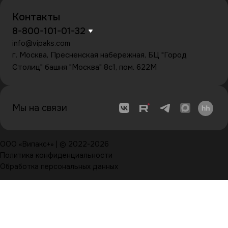
Контакты
8-800-101-01-32
info@vipaks.com
г. Москва, Пресненская набережная, БЦ "Город
Столиц" башня "Москва" 8с1, пом. 622М
Мы на связи
ООО «Випакс+» | © 2022-2026
Политика конфиденциальности
Обработка персональных данных