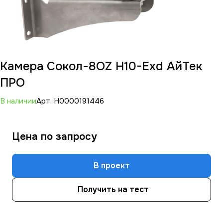
Камера Сокол-8OZ Н10-Exd АйТек
ПРО
В наличии
Арт.
Н0000191446
Цена по зап
р
осу
В проект
Получить на тест