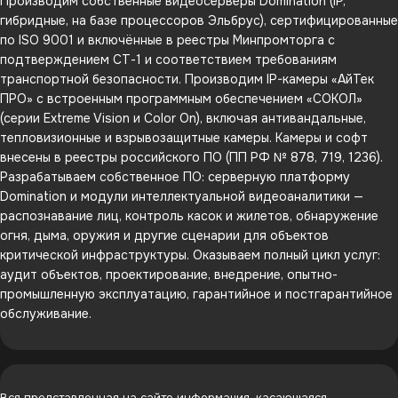
Производим собственные видеосерверы Domination (IP,
гибридные, на базе процессоров Эльбрус), сертифицированные
по ISO 9001 и включённые в реестры Минпромторга с
подтверждением СТ-1 и соответствием требованиям
транспортной безопасности. Производим IP-камеры «АйТек
ПРО» с встроенным программным обеспечением «СОКОЛ»
(серии Extreme Vision и Color On), включая антивандальные,
тепловизионные и взрывозащитные камеры. Камеры и софт
внесены в реестры российского ПО (ПП РФ № 878, 719, 1236).
Разрабатываем собственное ПО: серверную платформу
Domination и модули интеллектуальной видеоаналитики —
распознавание лиц, контроль касок и жилетов, обнаружение
огня, дыма, оружия и другие сценарии для объектов
критической инфраструктуры. Оказываем полный цикл услуг:
аудит объектов, проектирование, внедрение, опытно-
промышленную эксплуатацию, гарантийное и постгарантийное
обслуживание.
Вся представленная на сайте информация, касающаяся