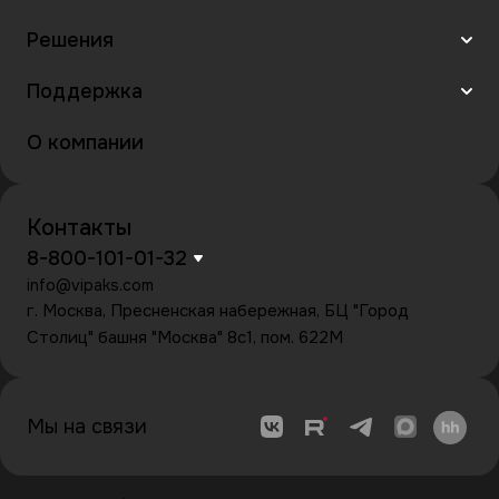
Решения
Поддержка
О компании
Контакты
8-800-101-01-32
info@vipaks.com
г. Москва, Пресненская набережная, БЦ "Город
Столиц" башня "Москва" 8с1, пом. 622М
Мы на связи