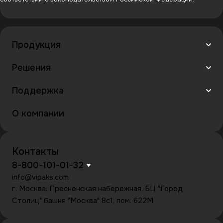
Продукция
Решения
Поддержка
О компании
Контакты
8-800-101-01-32
info@vipaks.com
г. Москва, Пресненская набережная, БЦ "Город
Столиц" башня "Москва" 8с1, пом. 622М