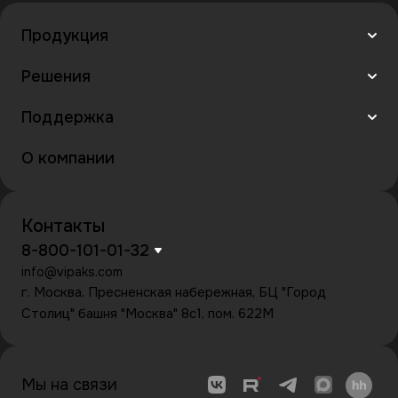
Продукция
Решения
Поддержка
О компании
Контакты
8-800-101-01-32
info@vipaks.com
г. Москва, Пресненская набережная, БЦ "Город
Столиц" башня "Москва" 8с1, пом. 622М
Мы на связи