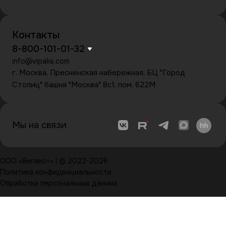
Контакты
8-800-101-01-32
info@vipaks.com
г. Москва, Пресненская набережная, БЦ "Город
Столиц" башня "Москва" 8с1, пом. 622М
Мы на связи
ООО «Випакс+» | © 2022-2026
Политика конфиденциальности
Обработка персональных данных