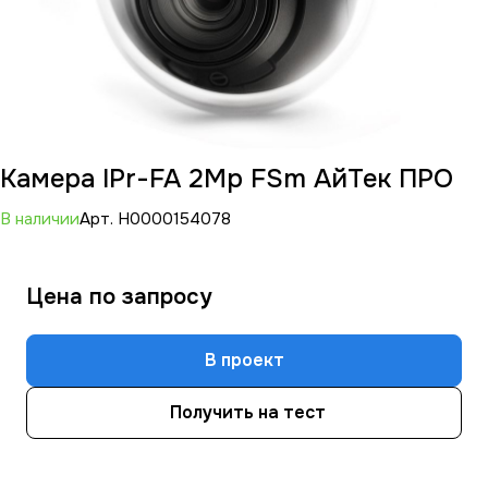
Камера IPr-FA 2Mp FSm АйТек ПРО
В наличии
Арт.
Н0000154078
Цена по зап
р
осу
В проект
Получить на тест