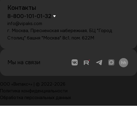
Контакты
8-800-101-01-32
info@vipaks.com
г. Москва, Пресненская набережная, БЦ "Город
Столиц" башня "Москва" 8с1, пом. 622М
Мы на связи
ООО «Випакс+» | © 2022-2026
Политика конфиденциальности
Обработка персональных данных