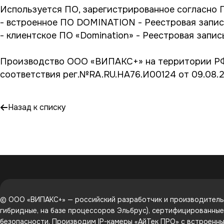
Используется ПО, зарегистрированное согласно 
- встроенное ПО DOMINATION - Реестровая запис
- клиентское ПО «Domination» - Реестровая запис
Производство ООО «ВИПАКС+» на территории РФ,
соответствия рег.№RA.RU.HA76.И00124 от 09.08.
Назад к списку
© ООО «ВИПАКС+» — российский разработчик и производитель 
гибридные, на базе процессоров Эльбрус), сертифицированны
безопасности. Производим IP-камеры «АйТек ПРО» с встроенным