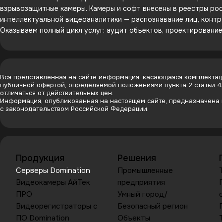
взрывозащитные камеры. Камеры и софт внесены в реестры рос
интеллектуальной видеоаналитики — распознавание лиц, контр
Оказываем полный цикл услуг: аудит объектов, проектировани
Вся представленная на сайте информация, касающаяся комплектаци
публичной офертой, определяемой положениями пункта 2 статьи 
отличаться от действительных цен.
Информация, опубликованная на настоящем сайте, предназначена и
с законодательством Российской Федерации.
Продукция
Решения
Серверы Domination
Промышленные
Видеокамеры АйТек
предприятия
ПРО
Умный город/
Видеорегистраторы с
Безопасный регион
ПО Domination
Объекты