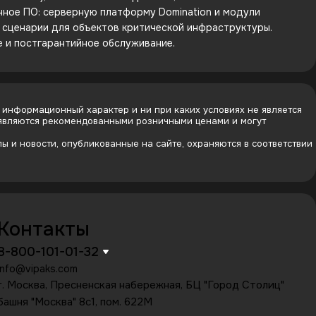
енное ПО: серверную платформу Domination и модули
е сценарии для объектов критической инфраструктуры.
е и постгарантийное обслуживание.
 информационный характер и ни при каких условиях не является
 являются рекомендованными розничными ценами и могут
 и новости, опубликованные на сайте, охраняются в соответствии
Контакты
8-800-101-01-32
info@vipaks.com
г. Москва, Пресненская набережная, БЦ "Город Столиц"
башня "Москва" 8с1, пом. 622М