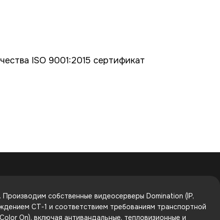
ества ISO 9001:2015 сертификат
Производим собственные видеосерверы Domination (IP,
рждением СТ-1 и соответствием требованиям транспортной
olor On), включая антивандальные, тепловизионные и