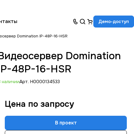
нтакты
Демо-доступ
осервер Domination IP-48P-16-HSR
Видеосервер Domination
IP-48P-16-HSR
В наличии
Арт.
Н0000134533
Цена по зап
р
осу
В проект