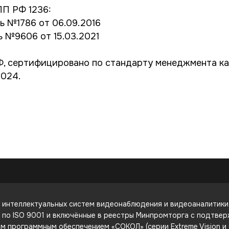
ПП РФ 1236:
ь №1786 от 06.09.2016
ь №9606 от 15.03.2021
 сертифицировано по стандарту менеджмента кач
2024.
интеллектуальных систем видеонаблюдения и видеоаналитики. 
е по ISO 9001 и включённые в реестры Минпромторга с подтве
 программным обеспечением «СОКОЛ» (серии Extreme Vision и C