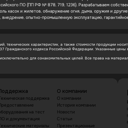
сийского ПО (ПП РФ № 878, 719, 1236). Разрабатываем собств
оль касок и жилетов, обнаружение огня, дыма, оружия и други
е, внедрение, опытно-промышленную эксплуатацию, гарантийно
й, технических характеристик, а также стоимости продукции носит
437 Гражданского кодекса Российской Федерации. Указанные цены
сключительно для ознакомительных целей. Все права на материалы
Поддержка
О компании
Техническая поддержка
О компании
Предоставление
История компании
оборудования на тест
Новости
ПО и документация
Статьи
Технические материалы
Презентационные