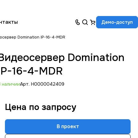
нтакты
Демо-доступ
осервер Domination IP-16-4-MDR
Видеосервер Domination
IP-16-4-MDR
В наличии
Арт.
Н0000042409
Цена по зап
р
осу
В проект