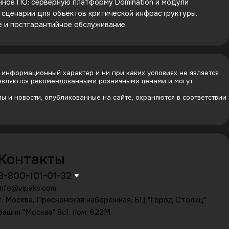
енное ПО: серверную платформу Domination и модули
е сценарии для объектов критической инфраструктуры.
е и постгарантийное обслуживание.
 информационный характер и ни при каких условиях не является
 являются рекомендованными розничными ценами и могут
 и новости, опубликованные на сайте, охраняются в соответствии
Контакты
8-800-101-01-32
info@vipaks.com
г. Москва, Пресненская набережная, БЦ "Город Столиц"
башня "Москва" 8с1, пом. 622М