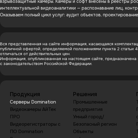
взрывозащитные камеры. Камеры и софт внесены в реестры рос
интеллектуальной видеоаналитики — распознавание лиц, контр
Оказываем полный цикл услуг: аудит объектов, проектировани
Вся представленная на сайте информация, касающаяся комплектаци
публичной офертой, определяемой положениями пункта 2 статьи 
отличаться от действительных цен.
Информация, опубликованная на настоящем сайте, предназначена и
с законодательством Российской Федерации.
Продукция
Решения
Серверы Domination
Промышленные
Видеокамеры АйТек
предприятия
ПРО
Умный город/
Видеорегистраторы с
Безопасный регион
ПО Domination
Объекты