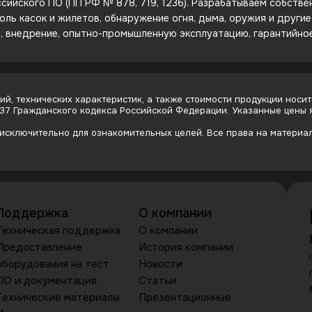
сийского ПО (ПП РФ № 878, 719, 1236). Разрабатываем собств
оль касок и жилетов, обнаружение огня, дыма, оружия и други
е, внедрение, опытно-промышленную эксплуатацию, гарантийно
й, технических характеристик, а также стоимости продукции носит
437 Гражданского кодекса Российской Федерации. Указанные цены
сключительно для ознакомительных целей. Все права на материалы
Поддержка
О компании
Техническая поддержка
О компании
Предоставление
История компании
оборудования на тест
Новости
ПО и документация
Статьи
Технические материалы
Презентационные