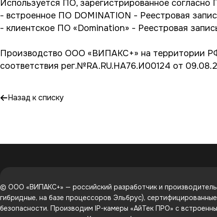
Используется ПО, зарегистрированное согласно 
- встроенное ПО DOMINATION - Реестровая запис
- клиентское ПО «Domination» - Реестровая запис
Производство ООО «ВИПАКС+» на территории РФ,
соответствия рег.№RA.RU.HA76.И00124 от 09.08.
Назад к списку
© ООО «ВИПАКС+» — российский разработчик и производитель 
гибридные, на базе процессоров Эльбрус), сертифицированны
безопасности. Производим IP-камеры «АйТек ПРО» с встроенным