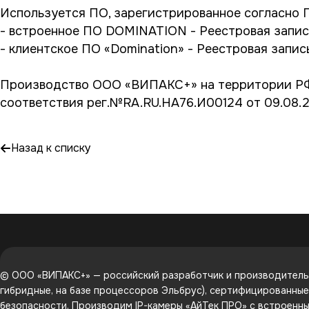
Используется ПО, зарегистрированное согласно 
- встроенное ПО DOMINATION - Реестровая запис
- клиентское ПО «Domination» - Реестровая запис
Производство ООО «ВИПАКС+» на территории РФ,
соответствия рег.№RA.RU.HA76.И00124 от 09.08.
Назад к списку
© ООО «ВИПАКС+» — российский разработчик и производитель 
гибридные, на базе процессоров Эльбрус), сертифицированны
безопасности. Производим IP-камеры «АйТек ПРО» с встроенным