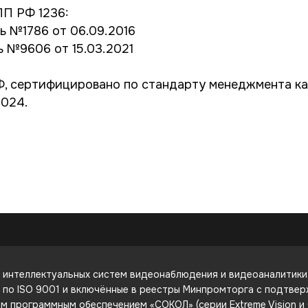
ПП РФ 1236:
ь №1786 от 06.09.2016
ь №9606 от 15.03.2021
 сертифицировано по стандарту менеджмента кач
2024.
интеллектуальных систем видеонаблюдения и видеоаналитики. 
е по ISO 9001 и включённые в реестры Минпромторга с подтве
 программным обеспечением «СОКОЛ» (серии Extreme Vision и C