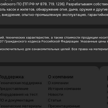
сийского ПО (ПП РФ № 878, 719, 1236). Разрабатываем собств
оль касок и жилетов, обнаружение огня, дыма, оружия и други
е, внедрение, опытно-промышленную эксплуатацию, гарантийно
й, технических характеристик, а также стоимости продукции носит
437 Гражданского кодекса Российской Федерации. Указанные цены
сключительно для ознакомительных целей. Все права на материалы
Поддержка
О компании
Техническая поддержка
О компании
Предоставление
История компании
оборудования на тест
Новости
ПО и документация
Статьи
Технические материалы
Презентационные