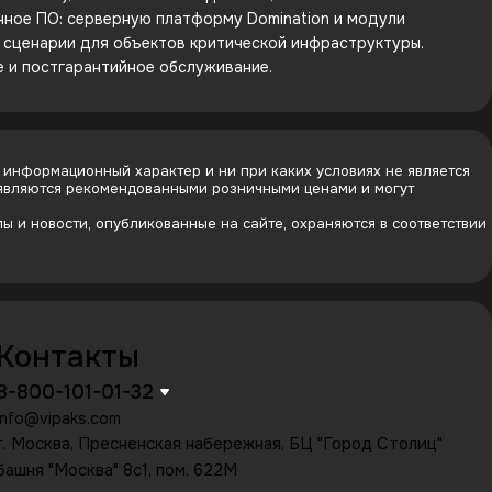
енное ПО: серверную платформу Domination и модули
е сценарии для объектов критической инфраструктуры.
е и постгарантийное обслуживание.
 информационный характер и ни при каких условиях не является
 являются рекомендованными розничными ценами и могут
 и новости, опубликованные на сайте, охраняются в соответствии
Контакты
8-800-101-01-32
info@vipaks.com
г. Москва, Пресненская набережная, БЦ "Город Столиц"
башня "Москва" 8с1, пом. 622М