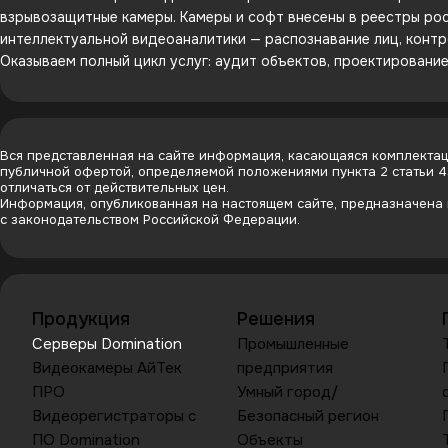
взрывозащитные камеры. Камеры и софт внесены в реестры рос
интеллектуальной видеоаналитики — распознавание лиц, контр
Оказываем полный цикл услуг: аудит объектов, проектировани
Вся представленная на сайте информация, касающаяся комплектаци
публичной офертой, определяемой положениями пункта 2 статьи 
отличаться от действительных цен.
Информация, опубликованная на настоящем сайте, предназначена и
с законодательством Российской Федерации.
Продукция
Решения
Серверы Domination
Промышленные
Видеокамеры АйТек
предприятия
ПРО
Умный город/
Видеорегистраторы с
Безопасный регион
ПО Domination
Объекты