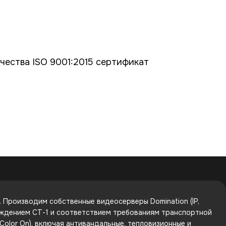
ества ISO 9001:2015 сертификат
Производим собственные видеосерверы Domination (IP,
рждением СТ-1 и соответствием требованиям транспортной
olor On), включая антивандальные, тепловизионные и