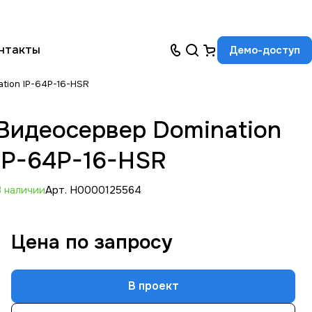
нтакты
Демо-доступ
tion IP-64P-16-HSR
Видеосервер Domination
IP-64P-16-HSR
В наличии
Арт.
Н0000125564
Цена по зап
р
осу
В проект