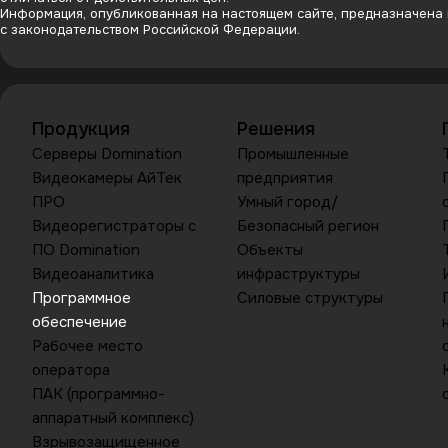
Информация, опубликованная на настоящем сайте, предназначена и
с законодательством Российской Федерации.
Продукция
Решения
Серверы Domination
Промышленные
Видеокамеры АйТек
предприятия
ПРО
Умный город/
Видеорегистраторы с
Безопасный регион
ПО Domination
Объекты
Видеоаналитика
инфраструктуры
Программное
Силовые структуры
обеспечение
Рабочее место
оператора
ПАК (программно-
аппаратный комплекс)
Взрывозащищенное