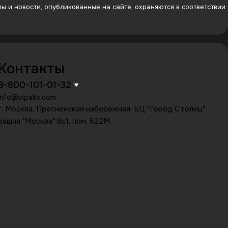
 и новости, опубликованные на сайте, охраняются в соответствии
Контакты
8-800-101-01-32
info@vipaks.com
г. Москва, Пресненская набережная, БЦ "Город Столиц"
башня "Москва" 8с1, пом. 622М