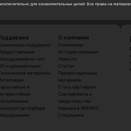
сключительно для ознакомительных целей. Все права на материалы
Поддержка
О компании
Техническая поддержка
О компании
Предоставление
История компании
оборудования на тест
Новости
ПО и документация
Статьи
Технические материалы
Презентационные
Интеграции
материалы
Гарантийное и
Стать партнёром
негарантийное
Сертификаты и
обслуживание
свидетельства
Калькулятор подбора
Карьера в ВИПАКС
оборудования
Спецоценка