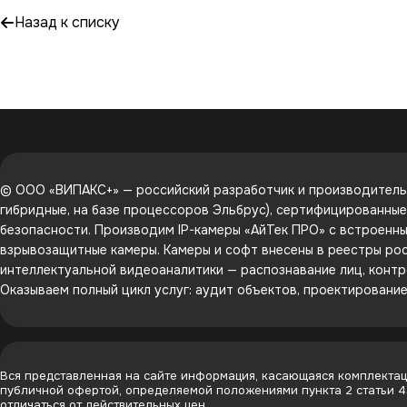
Назад к списку
© ООО «ВИПАКС+» — российский разработчик и производитель 
гибридные, на базе процессоров Эльбрус), сертифицированны
безопасности. Производим IP-камеры «АйТек ПРО» с встроенным
взрывозащитные камеры. Камеры и софт внесены в реестры рос
интеллектуальной видеоаналитики — распознавание лиц, контр
Оказываем полный цикл услуг: аудит объектов, проектировани
Вся представленная на сайте информация, касающаяся комплектаци
публичной офертой, определяемой положениями пункта 2 статьи 
отличаться от действительных цен.