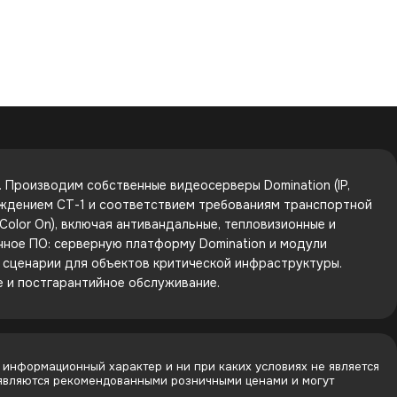
Производим собственные видеосерверы Domination (IP,
рждением СТ-1 и соответствием требованиям транспортной
olor On), включая антивандальные, тепловизионные и
енное ПО: серверную платформу Domination и модули
е сценарии для объектов критической инфраструктуры.
е и постгарантийное обслуживание.
 информационный характер и ни при каких условиях не является
 являются рекомендованными розничными ценами и могут