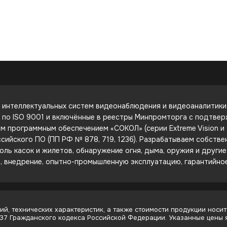
интеллектуальных систем видеонаблюдения и видеоаналитики. 
е по ISO 9001 и включённые в реестры Минпромторга с подтве
 программным обеспечением «СОКОЛ» (серии Extreme Vision и C
сийского ПО (ПП РФ № 878, 719, 1236). Разрабатываем собств
оль касок и жилетов, обнаружение огня, дыма, оружия и други
е, внедрение, опытно-промышленную эксплуатацию, гарантийно
й, технических характеристик, а также стоимости продукции носит
437 Гражданского кодекса Российской Федерации. Указанные цены