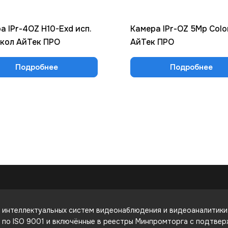
а IPr-4OZ H10-Exd исп.
Камера IPr-OZ 5Mp Colo
кол АйТек ПРО
АйТек ПРО
Подробнее
Подробнее
интеллектуальных систем видеонаблюдения и видеоаналитики. 
е по ISO 9001 и включённые в реестры Минпромторга с подтве