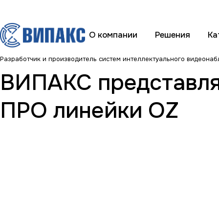
О компании
Решения
Ка
Разработчик и производитель систем интеллектуального видеона
ВИПАКС представля
ПРО линейки OZ