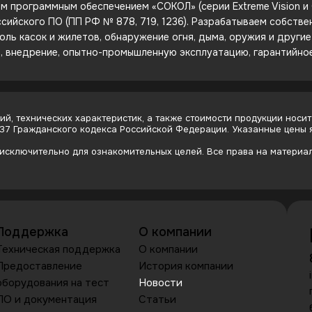
 программным обеспечением «СОКОЛ» (серии Extreme Vision и C
сийского ПО (ПП РФ № 878, 719, 1236). Разрабатываем собств
оль касок и жилетов, обнаружение огня, дыма, оружия и други
е, внедрение, опытно-промышленную эксплуатацию, гарантийно
й, технических характеристик, а также стоимости продукции носит
437 Гражданского кодекса Российской Федерации. Указанные цены
сключительно для ознакомительных целей. Все права на материалы
Поддержка
О компании
Техническая поддержка
О компании
Предоставление
История компании
оборудования на тест
Новости
ПО и документация
Статьи