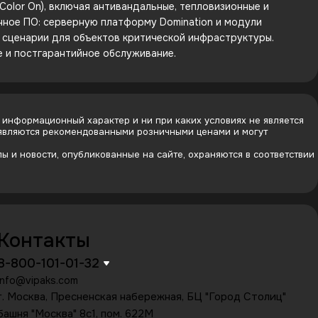
olor On), включая антивандальные, тепловизионные и
енное ПО: серверную платформу Domination и модули
е сценарии для объектов критической инфраструктуры.
е и постгарантийное обслуживание.
 информационный характер и ни при каких условиях не является
 являются рекомендованными розничными ценами и могут
 и новости, опубликованные на сайте, охраняются в соответствии
Контакты
8-800-101-01-32
info@vipaks.com
г. Москва, Пресненская набережная, БЦ "Город Столиц"
башня "Москва" 8с1, пом. 622М