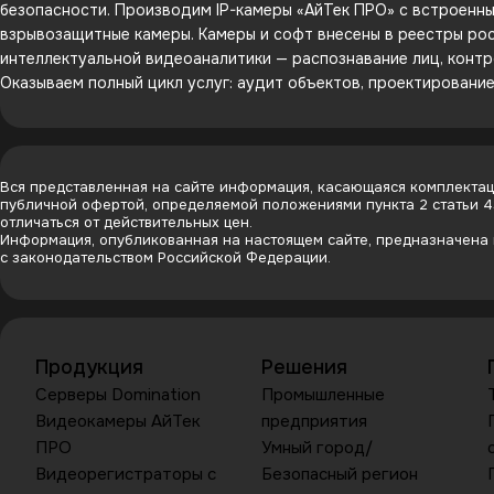
безопасности. Производим IP-камеры «АйТек ПРО» с встроенным
взрывозащитные камеры. Камеры и софт внесены в реестры рос
интеллектуальной видеоаналитики — распознавание лиц, контр
Оказываем полный цикл услуг: аудит объектов, проектировани
Вся представленная на сайте информация, касающаяся комплектаци
публичной офертой, определяемой положениями пункта 2 статьи 
отличаться от действительных цен.
Информация, опубликованная на настоящем сайте, предназначена и
с законодательством Российской Федерации.
Продукция
Решения
Серверы Domination
Промышленные
Видеокамеры АйТек
предприятия
ПРО
Умный город/
Видеорегистраторы с
Безопасный регион