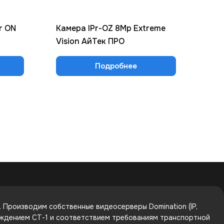
r ON
Камера IPr-OZ 8Mp Extreme
Кам
Vision АйТек ПРО
The
Подробнее
Производим собственные видеосерверы Domination (IP,
рждением СТ-1 и соответствием требованиям транспортной