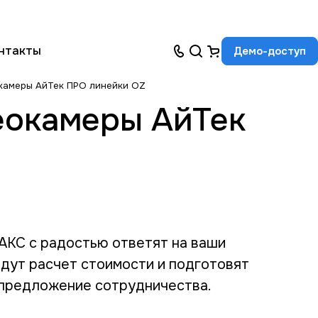
нтакты
Демо-доступ
камеры АйТек ПРО линейки OZ
еокамеры АйТек
КС с радостью ответят на ваши
едут расчет стоимости и подготовят
предложение сотрудничества.