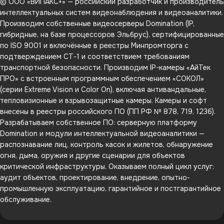
© ООО «ВИПАКС+» — российский разработчик и производитель
интеллектуальных систем видеонаблюдения и видеоаналитики.
Производим собственные видеосерверы Domination (IP,
гибридные, на базе процессоров Эльбрус), сертифицированные
по ISO 9001 и включённые в реестры Минпромторга с
подтверждением СТ-1 и соответствием требованиям
транспортной безопасности. Производим IP-камеры «АйТек
ПРО» с встроенным программным обеспечением «СОКОЛ»
(серии Extreme Vision и Color On), включая антивандальные,
тепловизионные и взрывозащитные камеры. Камеры и софт
внесены в реестры российского ПО (ПП РФ № 878, 719, 1236).
Разрабатываем собственное ПО: серверную платформу
Domination и модули интеллектуальной видеоаналитики —
распознавание лиц, контроль касок и жилетов, обнаружение
огня, дыма, оружия и другие сценарии для объектов
критической инфраструктуры. Оказываем полный цикл услуг:
аудит объектов, проектирование, внедрение, опытно-
промышленную эксплуатацию, гарантийное и постгарантийное
обслуживание.