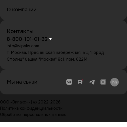
О компании
Контакты
8-800-101-01-32
info@vipaks.com
г. Москва, Пресненская набережная, БЦ "Город
Столиц" башня "Москва" 8с1, пом. 622М
Мы на связи
ООО «Випакс+» | © 2022-2026
Политика конфиденциальности
Обработка персональных данных