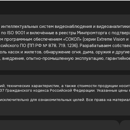
интеллектуальных систем видеонаблюдения и видеоаналитики. 
е по ISO 9001 и включённые в реестры Минпромторга с подтве
 программным обеспечением «СОКОЛ» (серии Extreme Vision и C
сийского ПО (ПП РФ № 878, 719, 1236). Разрабатываем собств
оль касок и жилетов, обнаружение огня, дыма, оружия и други
е, внедрение, опытно-промышленную эксплуатацию, гарантийно
й, технических характеристик, а также стоимости продукции носит
437 Гражданского кодекса Российской Федерации. Указанные цены
сключительно для ознакомительных целей. Все права на материалы