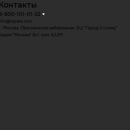
Контакты
8-800-101-01-32
info@vipaks.com
г. Москва, Пресненская набережная, БЦ "Город Столиц"
башня "Москва" 8с1, пом. 622М