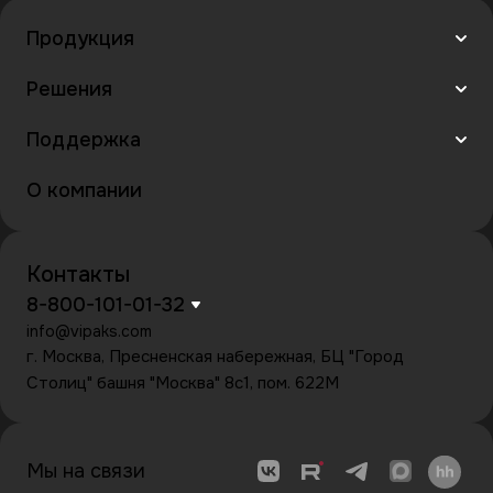
Продукция
Решения
Поддержка
О компании
Контакты
8-800-101-01-32
info@vipaks.com
г. Москва, Пресненская набережная, БЦ "Город
Столиц" башня "Москва" 8с1, пом. 622М
Мы на связи